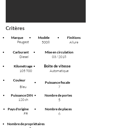
Critères
Marque
Modèle
Finitions
Peugeot
5008
Allure
Carburant
Mise en circulation
Diesel
03 / 2018
Boite de vitesse
Kilométrage
105 900
Automatique
Couleur
Puissance fiscale
Bleu
7
Puissance DIN
Nombre de portes
120 ch
5
Pays d'origine
Nombre de places
6
FR
Nombre de propriétaires