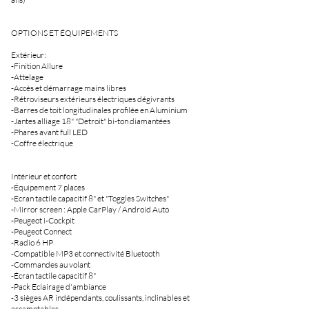
OPTIONS ET ÉQUIPEMENTS
Extérieur:
-Finition Allure
-Attelage
-Accès et démarrage mains libres
-Rétroviseurs extérieurs électriques dégivrants
-Barres de toit longitudinales profilée en Aluminium
-Jantes alliage 18" "Detroit" bi-ton diamantées
-Phares avant full LED
-Coffre électrique
Intérieur et confort
-Équipement 7 places
-Ecran tactile capacitif 8" et "Toggles Switches"
-Mirror screen : Apple CarPlay / Android Auto
-Peugeot i-Cockpit
-Peugeot Connect
-Radio 6 HP
-Compatible MP3 et connectivité Bluetooth
-Commandes au volant
-Écran tactile capacitif 8"
-Pack Eclairage d'ambiance
-3 sièges AR indépendants, coulissants, inclinables et
escamotables