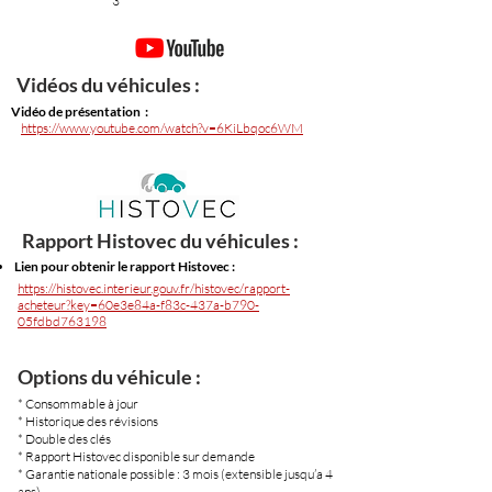
3
Vidéos du véhicules :
Vidéo de présentation :
https://www.youtube.com/watch?v=6KiLbqoc6WM
Rapport Histovec du véhicules :
Lien pour obtenir le rapport Histovec :
https://histovec.interieur.gouv.fr/histovec/rapport-
acheteur?key=60e3e84a-f83c-437a-b790-
05fdbd763198
Options du véhicule :
* Consommable à jour
* Historique des révisions
* Double des clés
* Rapport Histovec disponible sur demande
* Garantie nationale possible : 3 mois (extensible jusqu’a 4
ans)