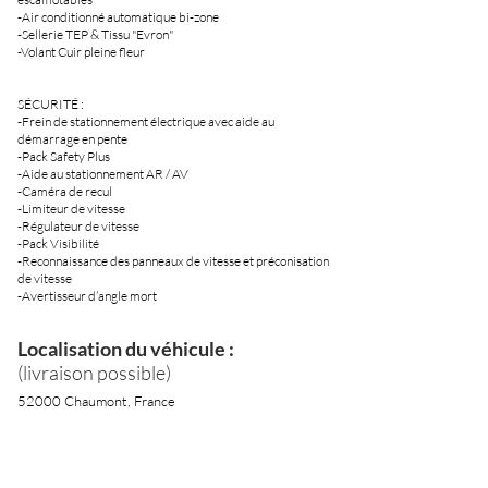
-Air conditionné automatique bi-zone
-Sellerie TEP & Tissu "Evron"
-Volant Cuir pleine fleur
SÉCURITÉ :
-Frein de stationnement électrique avec aide au
démarrage en pente
-Pack Safety Plus
-Aide au stationnement AR / AV
-Caméra de recul
-Limiteur de vitesse
-Régulateur de vitesse
-Pack Visibilité
-Reconnaissance des panneaux de vitesse et préconisation
de vitesse
-Avertisseur d’angle mort
Localisation du véhicule :
(livraison possible)
52000 Chaumont, France