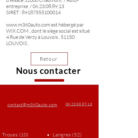
d'Alsace 52000 Chaumont / Auto-
entreprise /
06.23.08.89.13
SIRET :
89187555100014
www.m360auto.com
est hébergé par
WIX.COM , dont le siège social est situé
4 Rue de Verzy à Louvois , 51150
LOUVOIS .
Retour
Nous contacter
06 23 08 89 13
contact@m360auto.com
Troyes (10)
Langres (52)