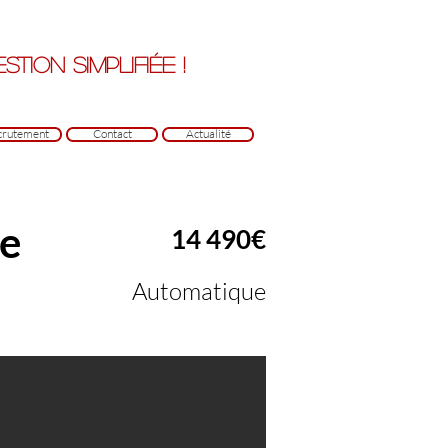
tion simplifiée !
crutement
Contact
Actualité
ne
14 490€
Automatique