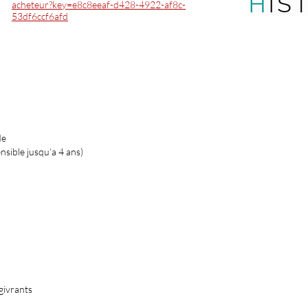
acheteur?key=e8c8eeaf-d428-4922-af8c-
53df6ccf6afd
de
ensible jusqu’a 4 ans)
givrants