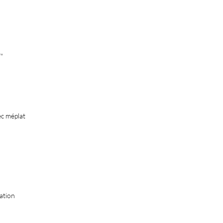
"
ec méplat
ation