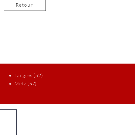
Retour
r
Langres (52)
Metz (57)