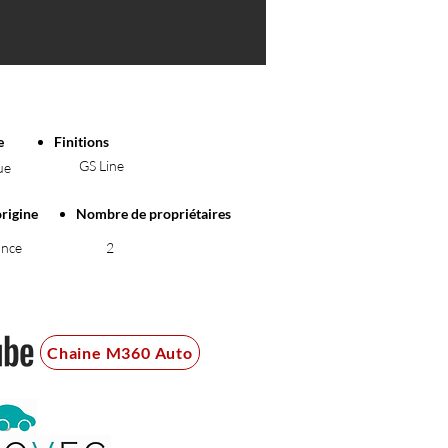
e
Finitions
GS Line
ue
origine
Nombre de propriétaires
ance
2
Chaine M360 Auto