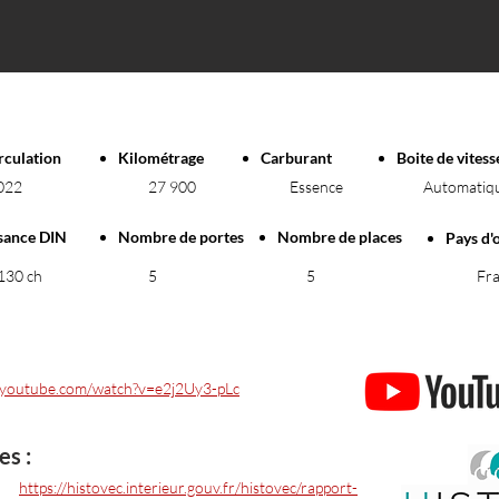
rculation
Kilométrage
Carburant
Boite de vitess
2022
27 900
Essence
Automatiq
sance DIN
Nombre de portes
Nombre de places
Pays d'
130 ch
5
5
Fr
.youtube.com/watch?v=e2j2Uy3-pLc
es :
https://histovec.interieur.gouv.fr/histovec/rapport-