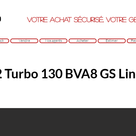
Votre achat sécurisé, votre ges
ock
Vendre
Nos agents
Acheter
Estimer
Re
2 Turbo 130 BVA8 GS Li